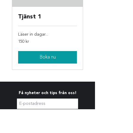
Tjänst 1
Läser in dagar...
150
150 kr
svenska
kronor
Boka nu
Få nyheter och tips från oss!
Prenumerera nu