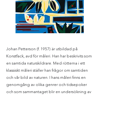
Johan Petterson (f. 1957) är utbildad på
Konstfack, avd för måleri. Han har beskrivits som
en samtida naturskildrare. Med rötterna i ett
klassiskt måleri ställer han frågor om samtiden
och vår bild av naturen. I hans måleri finns en
genomgång av olika genrer och tidsepoker
och som sammantaget blir en undersökning av
måleriets gestik.
Med utställningar både i utlandet och här
hemma har han blivit välkänd för sina fåglar,
hästar och landskap.