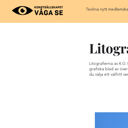
Teckna nytt medlemsk
Litogr
Litografierna av K.G.
grafiska blad av över
du välja ett valfritt v