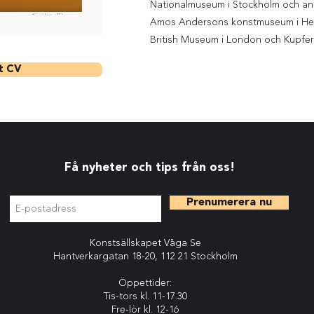
Nationalmuseum i Stockholm och and
Amos Andersons konstmuseum i Hel
British Museum i London och Kupfers
ut CV
Få nyheter och tips från oss!
Prenumerera nu
Konstsällskapet Våga Se
Hantverkargatan 18-20, 112 21 Stockholm
Öppettider:
Tis-tors kl. 11-17.30
Fre-lör kl. 12-16