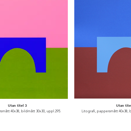
Utan titel 3
Utan tite
rsmått:40x38, bildmått 30x30, uppl.295.
Litografi, pappersmått:40x38, 