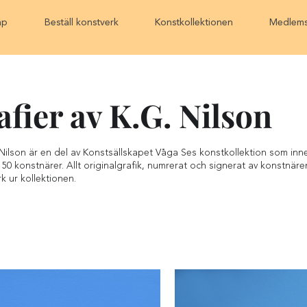
ap
Beställ konstverk
Konstkollektionen
Medlems
afier av K.G. Nilson
 Nilson är en del av Konstsällskapet Våga Ses konstkollektion som inne
 50 konstnärer. Allt originalgrafik, numrerat och signerat av konstnä
erk ur kollektionen.