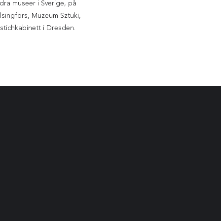
ra museer i Sverige, på
singfors, Muzeum Sztuki,
tichkabinett i Dresden.