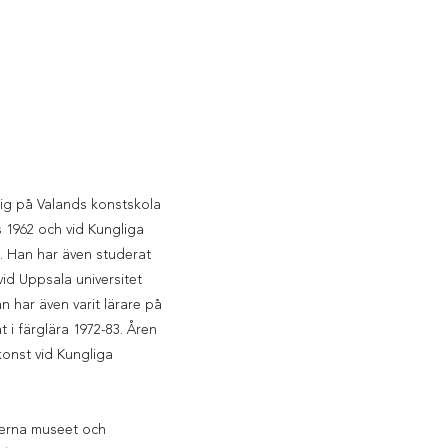
 sig på Valands konstskola
is 1962 och vid Kungliga
. Han har även studerat
 vid Uppsala universitet
n har även varit lärare på
 i färglära 1972-83. Åren
konst vid Kungliga
derna museet och