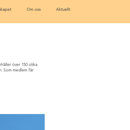
kapet
Om oss
Aktuellt
håller över 150 olika
ren. Som medlem får