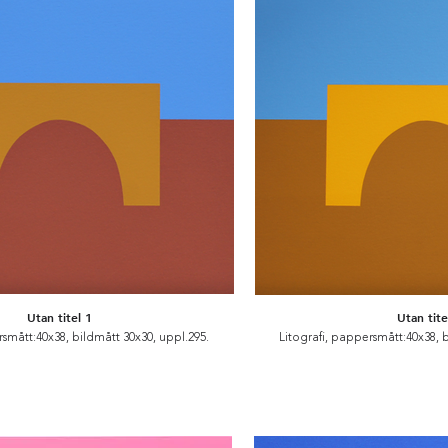
Utan titel 1
Utan tite
rsmått:40x38, bildmått 30x30, uppl.295.
Litografi, pappersmått:40x38, 