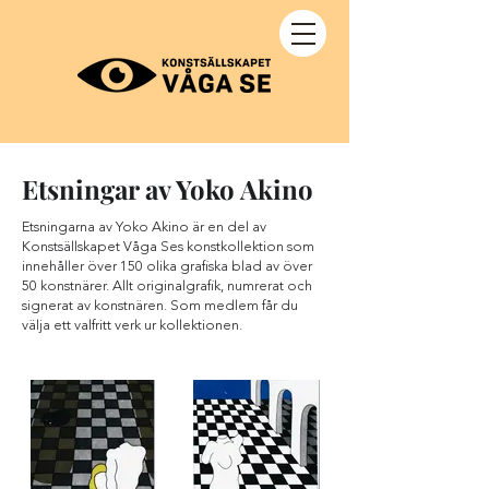
Etsningar av Yoko Akino
Etsningarna av Yoko Akino är en del av
Konstsällskapet Våga Ses konstkollektion som
innehåller över 150 olika grafiska blad av över
50 konstnärer. Allt originalgrafik, numrerat och
signerat av konstnären. Som medlem får du
välja ett valfritt verk ur kollektionen.