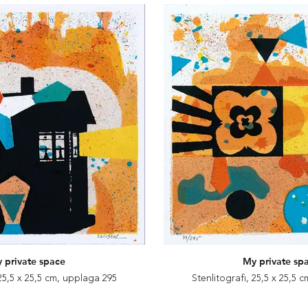
 private space
My private sp
 25,5 x 25,5 cm, upplaga 295
Stenlitografi, 25,5 x 25,5 