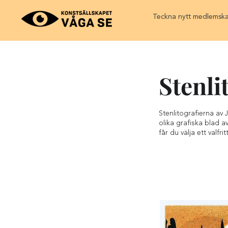
Teckna nytt medlemsk
Stenli
Stenlitografierna av
olika grafiska blad a
får du välja ett valfri