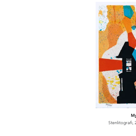
My
Stenlitografi,