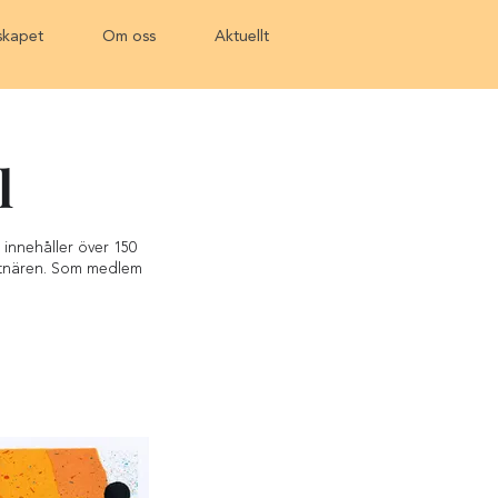
kapet
Om oss
Aktuellt
l
innehåller över 150
nstnären. Som medlem