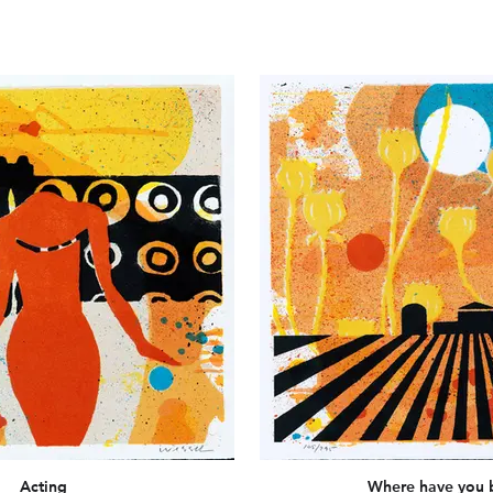
Acting
Where have you 