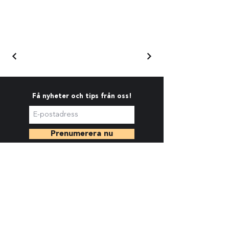
Få nyheter och tips från oss!
Prenumerera nu
>>
Alla kontaktuppgifter
Konstsällskapet Våga Se
Hantverkargatan 18-20, 112 21 Stockholm
Öppettider:
Tis-tors kl. 11-17.30