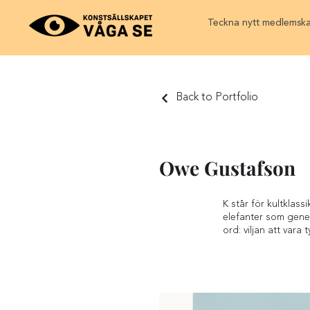
Teckna nytt medlemsk
Back to Portfolio
Owe Gustafson
K står för kultklas
elefanter som gener
ord: viljan att vara