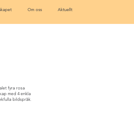
kapet
Om oss
Aktuellt
let fyra rosa
skap med 4 enkla
ekfulla bildspråk.