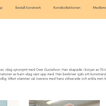
ap
Beställ konstverk
Konstkollektionen
Medlems
siker, idag synonymt med Owe Gustafson. Han skapade i början av 70-ta
ationer av barn idag växt upp med. Han beskriver själv sitt konstnär
 tydlig. Vilket stämmer väl överens med hans stiliserade och enkla men l