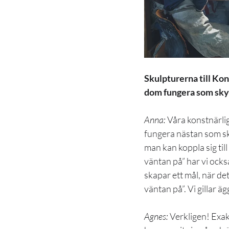
Skulpturerna till Kon
dom fungera som sk
Anna:
 Våra konstnärli
fungera nästan som sk
man kan koppla sig till
väntan på” har vi också
skapar ett mål, när de
väntan på”. Vi gillar ä
Agnes: 
Verkligen! Exak