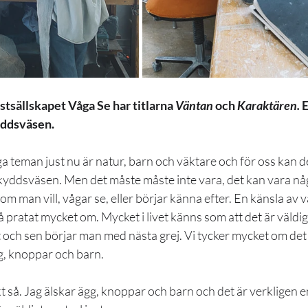
stsällskapet Våga Se har titlarna 
Väntan
 och 
Karaktären.
 
yddsväsen.
ga teman just nu är natur, barn och väktare och för oss kan d
yddsväsen. Men det måste måste inte vara, det kan vara nå
 om man vill, vågar se, eller börjar känna efter. En känsla av v
 pratat mycket om. Mycket i livet känns som att det är väldigt
t och sen börjar man med nästa grej. Vi tycker mycket om det 
gg, knoppar och barn.
t så. Jag älskar ägg, knoppar och barn och det är verkligen 