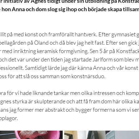
 initiativ av Agnes tidigt under sin utbildning på Konstfa
e hon Anna och dom slog sig ihop och började skapa tills
ållit på med konst och framförallt hantverk. Efter gymnasiet g
lagården på Öland och då blev jag helt fast. Efter sen gick 
r med inriktning keramisk formgivning. Sen 5 år på Konstfack
h det var under den tiden jag startade Jarlform som blev min 
ssionellt. Samtidigt lärde jag där känna Anna och vår konst
oss för att slå oss samman som konstnärsduo.
bra för vi hade liknande tankar men olika intressen och kom
Agnes styrka är skulpterande och att få fram dom här olika k
ns jag former mer abstrakt och bygger formerna som vi sen
pplagor. 