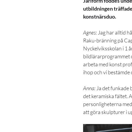
Jarlform föddes under
utbildningen träffad
konstnärsduo.
Agnes:
Jag har alltid h
Raku-bränning på Capel
Nyckelviksskolan i 1 å
bildlärarprogrammet oc
arbeta med konst profe
ihop och vi bestämde 
Anna:
 Ja det funkade 
det keramiska fältet. 
personligheterna meda
att göra skulpturer i u