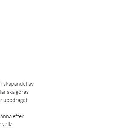
 i skapandet av 
lar ska göras 
ör uppdraget.
känna efter 
s alla 