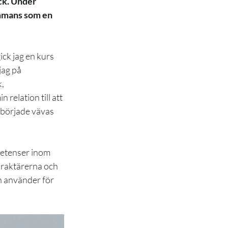
ck. Under 
ammans som en 
ick jag en kurs 
jag på 
, 
relation till att 
 började vävas 
petenser inom 
araktärerna och 
 använder för 