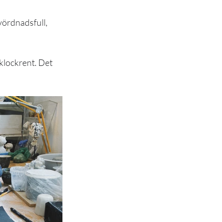
vördnadsfull, 
 klockrent. Det 