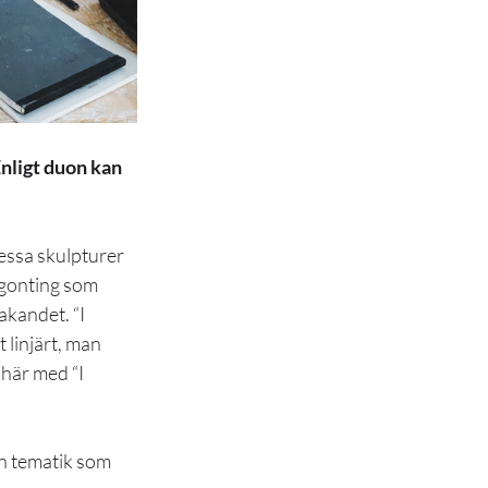
Enligt duon kan 
essa skulpturer 
gonting som 
akandet. “I 
 linjärt, man 
här med “I 
en tematik som 