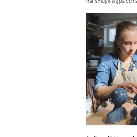
har smugit sig på och ä