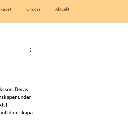
kapet
Om oss
Aktuellt
ksson. Deras 
nskaper under 
. I 
vill dom skapa 