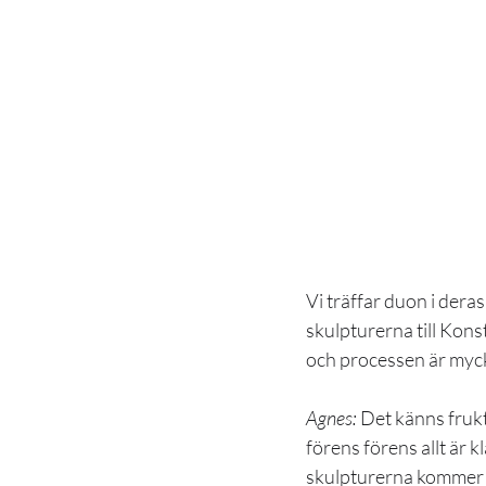
Vi träffar duon i dera
skulpturerna till Kons
och processen är myck
Agnes:
 Det känns frukt
förens förens allt är kl
skulpturerna kommer d