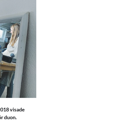
2018 visade 
ör duon.