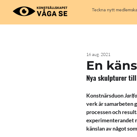
Teckna nytt medlemsk
16 aug. 2021
En käns
Nya skulpturer til
Konstnärsduon 
Jarlf
verk är samarbeten g
processen och resulta
experimenterandet m
känslan av något som 