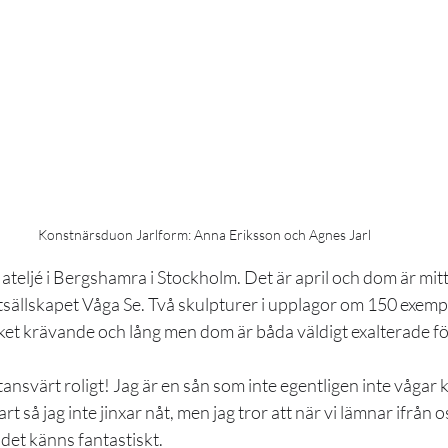
Konstnärsduon Jarlform: Anna Eriksson och Agnes Jarl
s ateljé i Bergshamra i Stockholm. Det är april och dom är mitt
tsällskapet Våga Se. Två skulpturer i upplagor om 150 exemp
et krävande och lång men dom är båda väldigt exalterade f
ansvärt roligt! Jag är en sån som inte egentligen inte vågar 
art så jag inte jinxar nåt, men jag tror att när vi lämnar ifrån os
et känns fantastiskt.