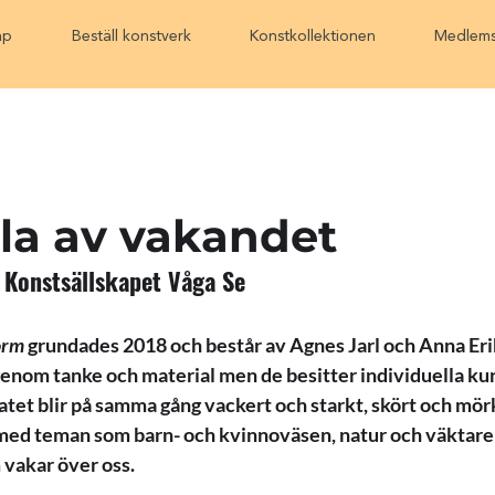
ap
Beställ konstverk
Konstkollektionen
Medlems
la av vakandet
l Konstsällskapet Våga Se
orm
 grundades 2018 och består av Agnes Jarl och Anna Eri
enom tanke och material men de besitter individuella ku
tet blir på samma gång vackert och starkt, skört och mörkt
ed teman som barn- och kvinnoväsen, natur och väktare 
vakar över oss. 