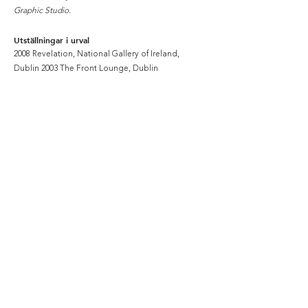
Graphic Studio.
Utställningar i urval
2008 Revelation, National Gallery of Ireland,
Dublin 2003 The Front Lounge, Dublin
1999 Two Person Show, Graphic Studio Gallery,
Dublin 1998 Maronne Gallery, Kyoto, Japan
1998 Hanga, New Directions in Japanese
Printmaking
>>
skriv ut
Få nyheter och tips från oss!
Prenumerera nu