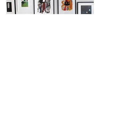
Proffsiga inramningar
Ett grafiskt blad trivs bäst i en proffsig
inramning! När du har valt ut ditt verk ur
vår kollektion har du möjlighet att få det
inramat av vår rammakare till ett väldigt
fördelaktigt pris; från 750 kr.
Läs mer