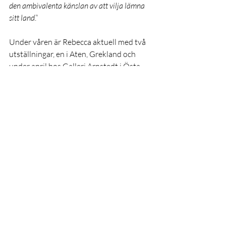
den ambivalenta känslan av att vilja lämna 
sitt land
.”
Under våren är Rebecca aktuell med två 
utställningar, en i Aten, Grekland och 
under april hos Galleri Arnstedt i Östa 
Karup. Vi kan även stolt meddela att 
Rebecca tillsammans med stipendiaterna 
Klara Wikström och Alice Fyles kommer 
att delta i en grupputställning hos Galleri 
Helle Knudsen under hösten 2024.
>> Se tidigare stipendiater
>> Läs mer om Konstsällskapet Våga Se