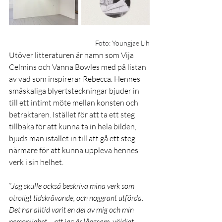
Foto: Youngjae Lih
Utöver litteraturen är namn som Vija 
Celmins och Vanna Bowles med på listan 
av vad som inspirerar Rebecca. Hennes 
småskaliga blyertsteckningar bjuder in 
till ett intimt möte mellan konsten och 
betraktaren. Istället för att ta ett steg 
tillbaka för att kunna ta in hela bilden, 
bjuds man istället in till att gå ett steg 
närmare för att kunna uppleva hennes 
verk i sin helhet.
”
Jag skulle också beskriva mina verk som 
otroligt tidskrävande, och noggrant utförda. 
Det har alltid varit en del av mig och min 
personlighet – att jag är långsam, väldigt 