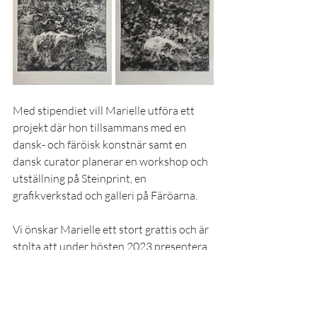
Med stipendiet vill Marielle utföra ett 
projekt där hon tillsammans med en 
dansk- och färöisk konstnär samt en 
dansk curator planerar en workshop och 
utställning på Steinprint, en 
grafikverkstad och galleri på Färöarna. 
Vi önskar Marielle ett stort grattis och är 
stolta att under hösten 2023 presentera 
en samlingsutställning på Galleri Helle 
Knudsen där Marielle, Mathias Höglund 
och ytterligare en stipendiat kommer att 
delta. 