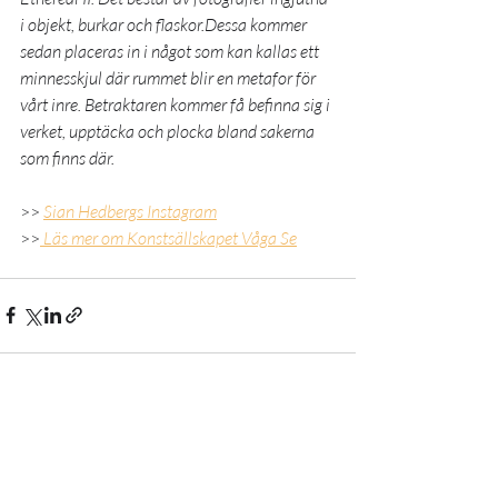
i objekt, burkar och flaskor.Dessa kommer 
sedan placeras in i något som kan kallas ett 
minnesskjul där rummet blir en metafor för 
vårt inre. Betraktaren kommer få befinna sig i 
verket, upptäcka och plocka bland sakerna 
som finns där.
>> 
Sian Hedbergs Instagram
>>
Läs mer om Konstsällskapet Våga Se
Senaste inlägg
Visa alla