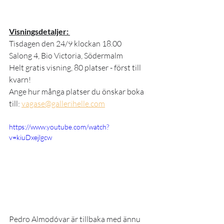
Visningsdetaljer: 
Tisdagen den 24/9 klockan 18.00
Salong 4, Bio Victoria, Södermalm
Helt gratis visning, 80 platser - först till 
kvarn!
Ange hur många platser du önskar boka 
till: 
vagase@gallerihelle.com
https://www.youtube.com/watch?
v=kiuDxejlgcw
Pedro Almodóvar är tillbaka med ännu 