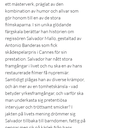
ett mästerverk, präglat av den 
kombination av humor och allvar som 
gör honom till en av de stora 
filmskaparna. I sin unika glödande 
färgskala berättar han historien om 
regissören Salvador Mallo, gestaltad av 
Antonio Banderas som fick 
skådespelarpris i Cannes för sin 
prestation. Salvador har nått stora 
framgångar i livet och nu ska en av hans 
restaurerade filmer få nypremiär. 
Samtidigt plågas han av diverse krämpor, 
och än mer av en tomhetskänsla - vad 
betyder yrkesframgångar, och varför ska 
man underkasta sig pretentiösa 
intervjuer och tröttsamt smicker? I 
jakten på livets mening drömmer sig 
Salvador tillbaka till barndomen, fattig på 
pengar men rik på kärlek från hans 