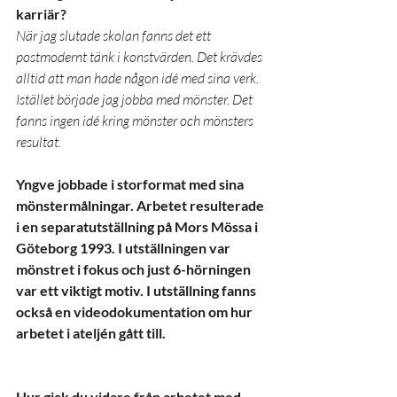
karriär?
När jag slutade skolan fanns det ett 
postmodernt tänk i konstvärden. Det krävdes 
alltid att man hade någon idé med sina verk. 
Istället började jag jobba med mönster. Det 
fanns ingen idé kring mönster och mönsters 
resultat.
Yngve jobbade i storformat med sina 
mönstermålningar. Arbetet resulterade 
i en separatutställning på Mors Mössa i 
Göteborg 1993. I utställningen var 
mönstret i fokus och just 6-hörningen 
var ett viktigt motiv. I utställning fanns 
också en videodokumentation om hur 
arbetet i ateljén gått till.
Hur gick du vidare från arbetet med 