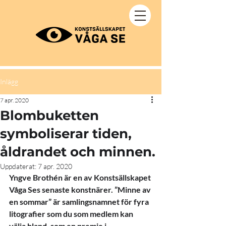
Inlägg
7 apr. 2020
Blombuketten
symboliserar tiden,
åldrandet och minnen.
Uppdaterat:
7 apr. 2020
Yngve Brothén är en av Konstsällskapet 
Våga Ses senaste konstnärer. ”Minne av 
en sommar” är samlingsnamnet för fyra 
litografier som du som medlem kan 
välja bland, som en premie i 