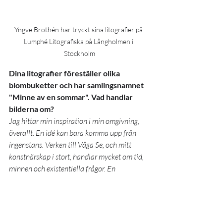
Yngve Brothén har tryckt sina litografier på 
Lumphé Litografiska på Långholmen i 
Stockholm
Dina litografier föreställer olika 
blombuketter och har samlingsnamnet 
"Minne av en sommar". Vad handlar 
bilderna om?
Jag hittar min inspiration i min omgivning, 
överallt. En idé kan bara komma upp från 
ingenstans. Verken till Våga Se, och mitt 
konstnärskap i stort, handlar mycket om tid, 
minnen och existentiella frågor. En 
sommardag plockade jag en fin bukett och 
bestämde mig för att måla av den. Jag tycker 
att en blombukett symboliserar tiden, 
åldrandet och minnen.